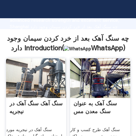
چه سنگ آهک بعد از خرد کردن سیمان وجود دارد
manufacturer Grasping strong production capability,
advanced research strength and excellent service,
Shanghai چه سنگ آهک بعد از خرد کردن سیمان وجود دارد
supplier create the value and bring values to all of
چه سنگ آهک بعد از خرد کردن سیمان وجود
customers.
)
WhatsApp
دارد Introduction(
سنگ آهک به عنوان
سنگ آهک سنگ آهک در
سنگ معدن مس
نیجریه
سنگ آهک طرح کسب و کار
سنگ آهک در نیجریه مورد