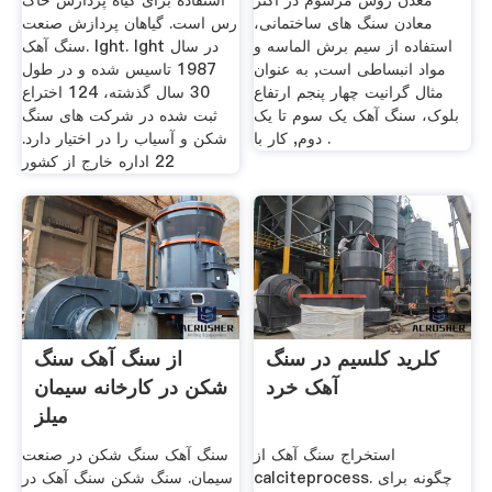
معدن روش مرسوم در اکثر
استفاده برای گیاه پردازش خاک
معادن سنگ های ساختمانی،
رس است. گیاهان پردازش صنعت
استفاده از سیم برش الماسه و
سنگ آهک. lght. lght در سال
مواد انبساطی است, به عنوان
1987 تاسیس شده و در طول
مثال گرانیت چهار پنجم ارتفاع
30 سال گذشته، 124 اختراع
بلوک، سنگ آهک یک سوم تا یک
ثبت شده در شركت های سنگ
دوم, کار با .
شكن و آسیاب را در اختیار دارد.
22 اداره خارج از کشور
کلرید کلسیم در سنگ
از سنگ آهک سنگ
آهک خرد
شکن در کارخانه سیمان
میلز
استخراج سنگ آهک از
سنگ آهک سنگ شکن در صنعت
calciteprocess. چگونه برای
سیمان. سنگ شکن سنگ آهک در