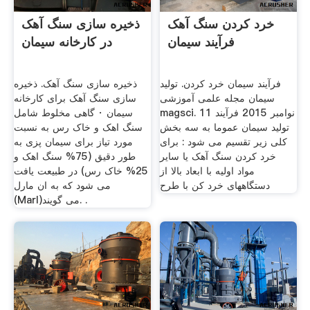
خرد کردن سنگ آهک
ذخیره سازی سنگ آهک
فرآیند سیمان
در کارخانه سیمان
فرآیند سیمان خرد کردن. تولید
ذخیره سازی سنگ آهک. ذخیره
سیمان مجله علمی آموزشی
سازی سنگ آهک برای کارخانه
magsci. 11 نوامبر 2015 فرآیند
سیمان · گاهی مخلوط شامل
تولید سیمان عموما به سه بخش
سنگ اهک و خاک رس به نسبت
کلی زیر تقسیم می شود : برای
مورد تیاز برای سیمان پزی به
خرد کردن سنگ آهک یا سایر
طور دقیق (75% سنگ اهک و
مواد اولیه با ابعاد بالا از
25% خاک رس) در طبیعت یافت
دستگاههای خرد کن با طرح
می شود که به ان مارل
(Marl)می گویند. .