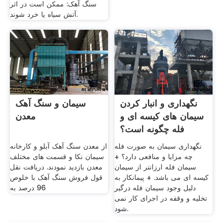
سنگ آهک: ممکن است در اثر
آتش سیاه یا خرد شوند.
نگهداری و انبار کردن
سیمان و سنگ آهک
سیمان های کیسه ای و
معدن
فله چگونه است؟
نگهداری سیمان به صورت فله
از معدن سنگ آهک آبلو و کارخانه
چه مزایا و منافعی دارد؟ +
سیمان نکا و قسمت های مختلف
سیمان فله ارزانتر از سیمان
معدن بازدید نمودند. دریافت نقل
کیسه ای می باشد. + پیمانکار به
قول فروش سنگ آهک با خلوص
دلیل وجود سیمان فله درگیر
96 درصد به
تخلیه و وقفه در اجرای کار نمی
شود.