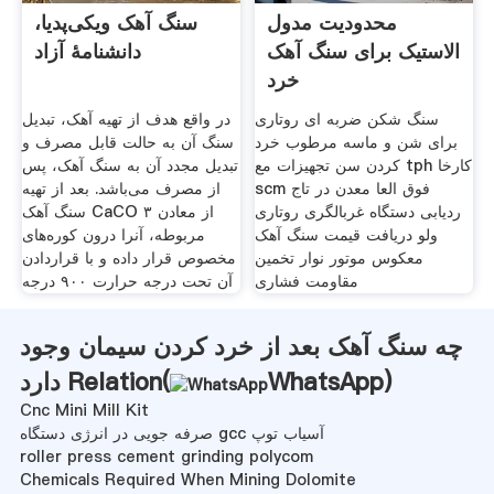
محدودیت مدول
سنگ آهک ویکی‌پدیا،
الاستیک برای سنگ آهک
دانشنامهٔ آزاد
خرد
سنگ شکن ضربه ای روتاری
در واقع هدف از تهیه آهک، تبدیل
برای شن و ماسه مرطوب خرد
سنگ آن به حالت قابل مصرف و
کردن سن تجهیزات مع tph کارخا
تبدیل مجدد آن به سنگ آهک، پس
scm فوق العا معدن در تاج
از مصرف می‌باشد. بعد از تهیه
ردیابی دستگاه غربالگری روتاری
سنگ آهک CaCO ۳ از معادن
ولو دریافت قیمت سنگ آهک
مربوطه، آنرا درون کوره‌های
معکوس موتور نوار تخمین
مخصوص قرار داده و با قراردادن
مقاومت فشاری
آن تحت درجه حرارت ۹۰۰ درجه
چه سنگ آهک بعد از خرد کردن سیمان وجود
)
WhatsApp
دارد Relation(
Cnc Mini Mill Kit
صرفه جویی در انرژی دستگاه gcc آسیاب توپ
roller press cement grinding polycom
Chemicals Required When Mining Dolomite