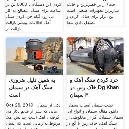
جت) از پر خطرترین و حادثه
کردن این دستگاه تا 6000 تن در
سازترین تجهیزات صنعتی است
ساعت برای سنگ، مصالح به کار
این ابزار برای صاف کردن و
می رود گیاه خرد کردن سنگ
صیقل دادن سط.
آهک اطلاعات بیشتر بازالت
بازالت در
خرد کردن سنگ آهک و
به همین دلیل ضروری
خاک رس در Dg Khan
سنگ آهک در سیمان
سیمان F
است
نصب سیمان آسیاب سیمان.
Oct 28, 2019· یکی از سیمان
دانلود مقاله سیمان و انواع آن ‏
هایی که بشر از قدیم بکار می
سیمان سیمان. اگر از مخلوطی از
گرفته ، آهک است. پیدایش آهک
سنگ آهک، خاک رس با گچ در
مربوط به زمانی است که انسان