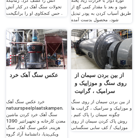
کوره دوار با حرارت زیاد پخته
آتش را کشف کرد؛ زمانیکه
شود و بعد با مقدار کمی گچ از
تحولات سنگ آهک در کنار آتش
طریق آسیاب کردن به پودر تبدیل
حس کنجکاوی او را برانگیخت .
شود، محصول بدست آمده
از بین بردن سیمان از
عکس سنگ آهک خرد
روی سنگ و موزاییک و
سرامیک ، گرانیت
از بین بردن سیمان از روی سنگ
خرد عکس سنگ آهک
و موزاییک و سرامیک ، گرانیت ها
natuurspeelplaatskampen.
‌ چگونه سیمان را پاک کنیم .
سنگ آهک خرد کردن ماشین
روش پاک کردن سیمان از روی
معدن کارخانه و تجهیزاتتیر 1390
موزاییک / کف سابی سنگسابی
هزینه, عکس سنگ آهک, سنگ
ویکی‌پدیا، دانشنامهٔ آزاد گروه