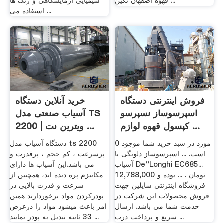
قهوه اصفهان نگین ...
شیمیایی آزمایشگاهی و رنگ ها
استفاده می ...
فروش اینترنتی دستگاه
خرید آنلاین دستگاه
اسپرسوساز نسپرسو
آسیاب صنعتی مدل TS
کپسول قهوه لوازم ...
2200 | ویترین نت ...
0 مورد در سبد خرید شما موجود
دستگاه آسیاب مدل ts 2200
است. ... اسپرسوساز دلونگی با
پرسرعت ، کم حجم ، پرقدرت و
آسیاب De''Longhi EC685...
می باشد.این آسیاب ها دارای
12,788,000 تومان . ... بوده و
مکانیزم پره دنده اند، همچنین از
فروشگاه اینترنتی سایلین جهت
سرعت و قدرت بالایی در
فروش محصولات این شرکت در
پودرکردن مواد برخوردارند همین
خدمت شما می باشد. ارسال
امر باعث میشود مواد را درعرض
سریع و پرداخت درب ...
33 ثانیه تبدیل به پودر نمایند ...