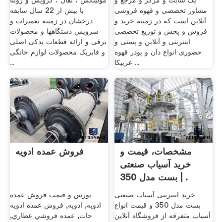
یک سایت و مرکز و مرجع و
مولینکس ، تفال ، کروپس و رونتا
مشاور تخصصی و قهوه فروشی
با بیش از 22 سال سابقه
آنلاین است که در زمینه خرید و
درخشان در زمینه تعمیرات و
فروش و پخش و توزیع تخصصی
سرویس دستگاهها و محصولات
اینترنتی و آنلاین و پستی و
برقی و ارائه قطعات یدکی اصلی
حضوری انواع دان و پودر قهوه
و فابریک محصولات لوازم خانگی
عربیکا ...
...
مشخصات، قیمت و
فروش عمده ادویه
خرید آسیاب صنعتی
بست مدل 350 | .
خرید اینترنتی آسیاب صنعتی
بورس و قیمت فروش عمده
بست مدل 350 و قیمت انواع
ادويه, ادويه, فروش عمده ادويه
آسیاب متفرقه از فروشگاه آنلاین
جات, عمده فروشي عطاري,