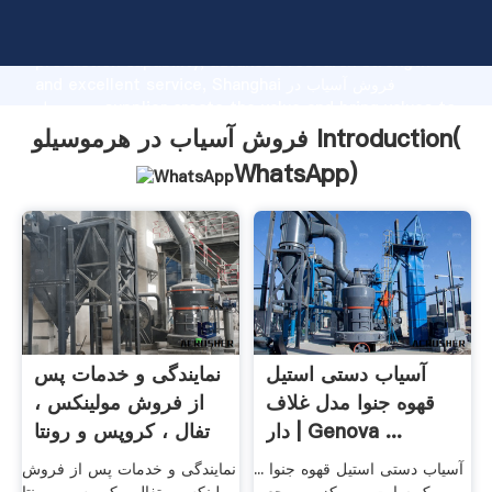
فروش آسیاب در هرموسیلو manufacturer Grasping strong
production capability, advanced research strength
and excellent service, Shanghai فروش آسیاب در
هرموسیلو supplier create the value and bring values to
all of customers.
فروش آسیاب در هرموسیلو Introduction(
WhatsApp
)
آسیاب دستی استیل
نمایندگی و خدمات پس
قهوه جنوا مدل غلاف
از فروش مولینکس ،
دار | Genova ...
تفال ، کروپس و رونتا
آسیاب دستی استیل قهوه جنوا ...
نمایندگی و خدمات پس از فروش