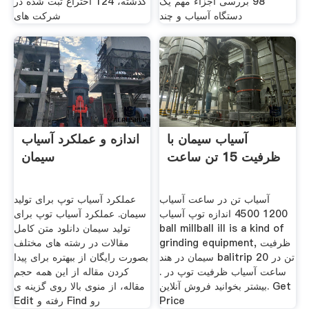
98 بررسی اجزاء مهم یک
گذشته، 124 اختراع ثبت شده در
دستگاه آسیاب و چند
شركت های
آسیاب سیمان با
اندازه و عملکرد آسیاب
ظرفیت 15 تن ساعت
سیمان
آسیاب تن در ساعت آسیاب
عملکرد آسیاب توپ برای تولید
1200 4500 اندازه توپ آسیاب
سیمان. عملکرد آسیاب توپ برای
ball millball ill is a kind of
تولید سیمان دانلود متن کامل
grinding equipment, ظرفیت
مقالات در رشته های مختلف
سیمان در هند balitrip 20 تن در
بصورت رایگان از ببهتره برای پیدا
ساعت آسیاب ظرفیت توپ در .
کردن مقاله از این همه حجم
بیشتر بخوانید فروش آنلاین. Get
مقاله، از منوی بالا روی گزینه ی
Price
Edit رفته و Find رو