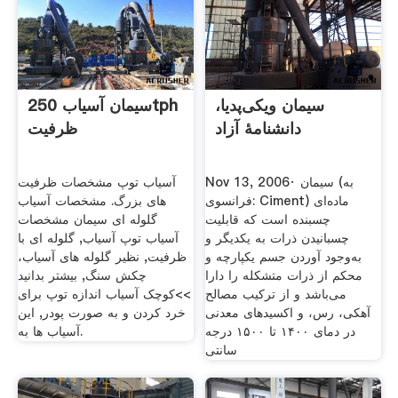
سیمان ویکی‌پدیا،
سیمان آسیاب 250tph
دانشنامهٔ آزاد
ظرفیت
Nov 13, 2006· سیمان (به
آسیاب توپ مشخصات ظرفیت
فرانسوی: Ciment) ماده‌ای
های بزرگ. مشخصات آسیاب
چسبنده است که قابلیت
گلوله ای سیمان مشخصات
چسبانیدن ذرات به یکدیگر و
آسیاب توپ آسیاب, گلوله ای با
به‌وجود آوردن جسم یکپارچه و
ظرفیت, نظیر گلوله های آسیاب،
محکم از ذرات متشکله را دارا
چکش سنگ, بیشتر بدانید
می‌باشد و از ترکیب مصالح
>>کوچک آسیاب اندازه توپ برای
آهکی، رس، و اکسیدهای معدنی
خرد کردن و به صورت پودر, این
در دمای ۱۴۰۰ تا ۱۵۰۰ درجه
آسیاب ها به.
سانتی