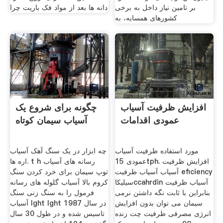
بر تامین نیاز داخل به برخی
دانه ها بعد از مواد فک باریت چرا
کشورهای همسایه، به
افزایش ظرفیت آسیاب
چگونه برای شروع یک
عمودی اقدامات
آسیاب سیمان کوتاه
مورد استفاده ظرفیت آسیاب
چه ابزار در یک سنگ آهک آسیاب
عمودی 15tph. افزایش ظرفیت
اره ها. t h رسانه های آسیاب
آسیاب آسیاب ظرفیت eficiency
توپ سیمان برای خرد کردن سنگ
سیلیکاccahrdin آسیاب ظرفیت
کروم بالا آسیاب گلوله های رسانه
بنابراین با ثابت نگه داشتن نرمی
فرمول را به سنگ زنی سنگ
سیمان می توان بدون افزایش
آسیاب lght lght در سال 1987
انرژی مصرفی ظرفیت چت زنده
تاسیس شده و در طول 30 سال