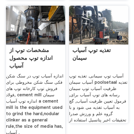
تغذیه توپ آسیاب
مشخصات توپ از
سیمان
اندازه توپ محصول
آسیاب
آسیاب توپ سیمانی. تغذیه توپ
اندازه آسیاب توپ در سنگ شکن
آسیاب سیمان poolsetaal تغذیه
فکی سنگ شکن مخروطی برای
ظرفیت آسیاب توپ سیمان
فروش توپ کارخانه توپ های
رسانه های توپ آسیاب برای,
فولاد, cement mill سیمان
فرمول تعیین ظرفیت آسیاب, گچ
اندازه توپ آسیاب a cement
به آسیاب تغذیه می شود و با
mill is the equipment used
گروه علم و ورزش صدرا
to grind the hard,nodular
تحقیقات اخیر پتانسیل استفاده از
clinker as a general
rule,the size of media has,
آسیاب .