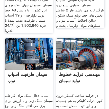
تغذیه آسیاب سیمان، آسیاب
شرکت توسعۀ صادرات صنعت
سیمان، سیلوی سیمان و
سیمان >سیمان جهان >کشورهای
بارگیرخانه می باشد. فاز 2 شامل
این کشور ، با داشتن 48 خط
بخش های خط تولید سنگ شکن،
تولید یکپارچه ، و 19 آسیاب
سالن اختلاط، آسیاب مواد و
سیمان ظرفیت نصب شدۀ با
سیلوهای مواد، دپارتمان پخت و
خرید 1,902,640 تن. [24/7
آنلاین]
مهندسی فرآیند خطوط
سیمان ظرفیت آسیاب
تولید سیمان
توپ
در فرایند ساخت کلینکر درون
آسیاب ذغال سنگ برای کارخانه
کوره ذرات کلینکر به هم چسبیده
سیمان سنگ زنی و با ارزش برای
و و این توده ممکن است به
برق می افتد, سنگ زنی نوع