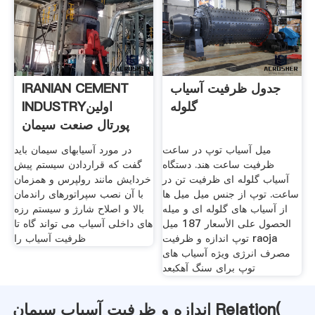
جدول ظرفیت آسیاب
IRANIAN CEMENT
گلوله
INDUSTRYاولین
پورتال صنعت سیمان
ایران
میل آسیاب توپ در ساعت
در مورد آسیابهای سیمان باید
ظرفیت ساعت هند. دستگاه
گفت که قراردادن سیستم پیش
آسیاب گلوله ای ظرفیت تن در
خردایش مانند رولپرس و همزمان
ساعت. توپ از جنس میل میل ها
با آن نصب سپراتورهای راندمان
از آسیاب های گلوله ای و میله
بالا و اصلاح شارژ و سیستم رزه
الحصول على الأسعار 187 میل
های داخلی آسیاب می تواند گاه تا
توپ اندازه و ظرفیت raoja
ظرفیت آسیاب را
مصرف انرژی ویژه آسیاب های
توپ برای سنگ آهکبعد
اندازه و ظرفیت آسیاب سیمان Relation(