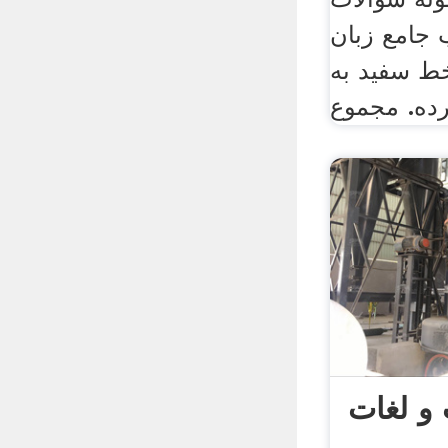
 جامع زبان
خط سفید به
و لغات