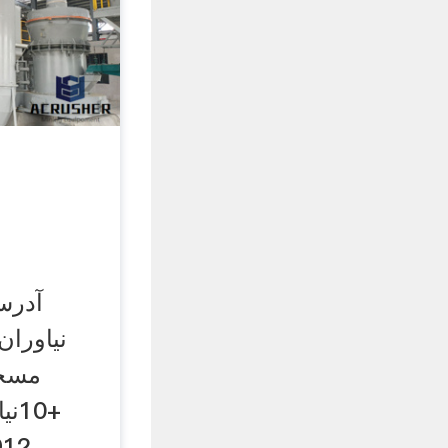
آدرس 
نیاوران
مسجد
+10