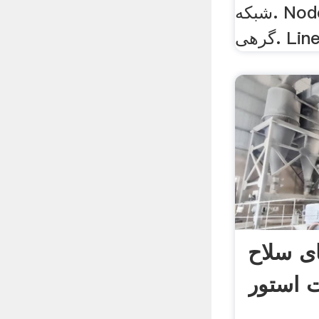
شبکه. Node network شبکه
Linear
های سلاح
 استور