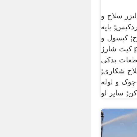
لیزر سلاح و
ردکیس; پایه
اح; کپسول و
کیت شارژ pcp; تلمبه سلاح pcp;
قطعات یدکی
لاح شکاری;
چوک و لوله