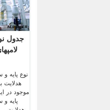
جدول نو
لامپها
نوع پایه و 
هدلایت ب
موجود در ای
پایه و 
هدلایت بر