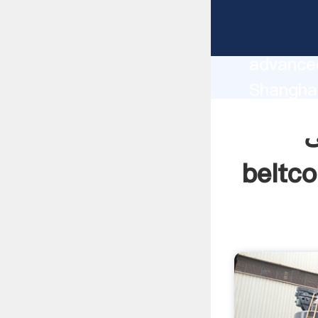
beltconveyers
manufact
advanced
S سوالات طراحی پایه آسیاب توپی beltconveyers
net supp
ی
custome
beltco