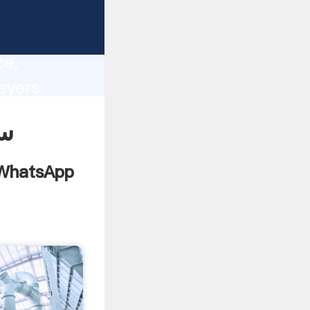
lity,
ce,
 all of
سو