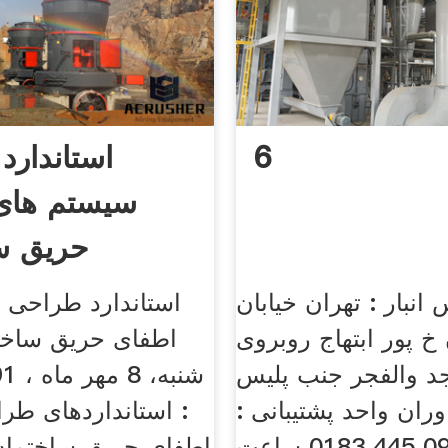
6
استاندار
سیستم های
حریق س
انبار : تهران خیابان
استاندارد طراحی 
 خ پور ابتهاج روبروی
اطفای حریق ساختم
 والفجر جنب پلیس
نیاوران واحد پشتیبانی :
: استانداردهای طر
0912 445 0183 ساعت
اطفای حریق ساختمان: