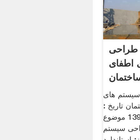
د طراحی
 اطفای
اختمان
سیستم های
ان تاریخ :
شنبه، 8 مهر ماه ، 1391 موضوع
احی سیستم
 استاندارد