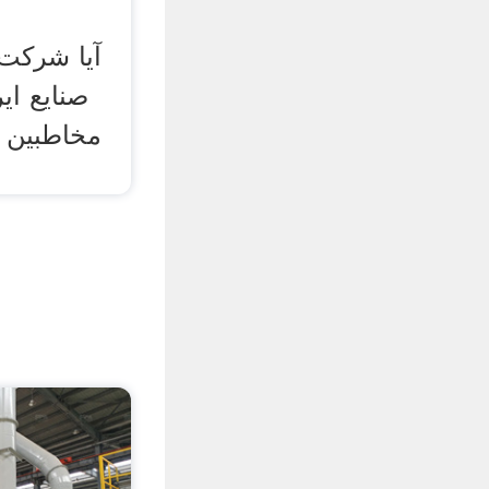
آیا شرکت 
صنایع ایر
مخاطبین آ