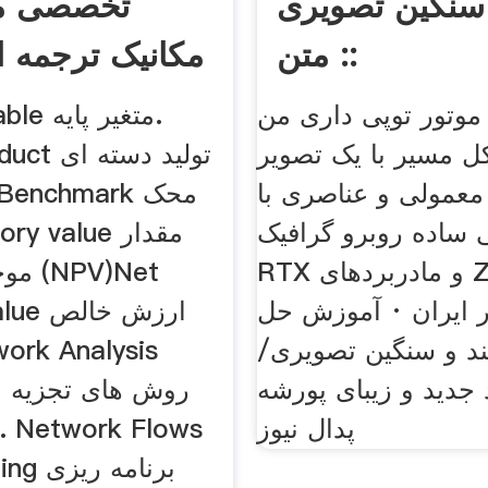
سنگین تصویری
تخصصی م
:: متن
مکانیک ترجمه ا
موتور توپی داری من
variable
ل مسیر با یک تصویر
h Product
معمولی و عناصری با
ساده روبرو گرافیک
ventory value
RTX و مادربردهای Z390
موجود
 ایران · آموزش حل
t value
د و سنگین تصویری/
جدید و زیبای پورشه
پدال نیوز
ramming