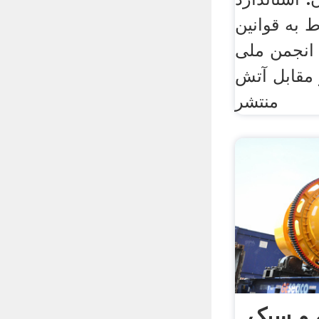
 به قوانین
انجمن ملی
بل آتش(( nfpa
منتشر
 و سبک