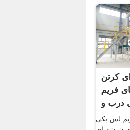
ی کرتن
ای فریم
 درب و
یم لس یکی
ای شیشه ای