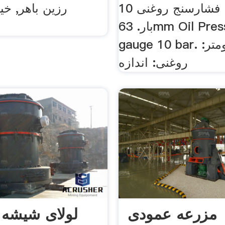
آلومینیومی; فشارسنج روغنی 10
رزین باهر, خی
بار. 63mm Oil Pressure
gauge 10 bar. نوع مانومتر:
روغنی: اندازه
مزرعه عمودی
لولای شیشه ب