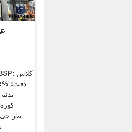
عق
دقت: %: 
بدنه 
کوره‌
م