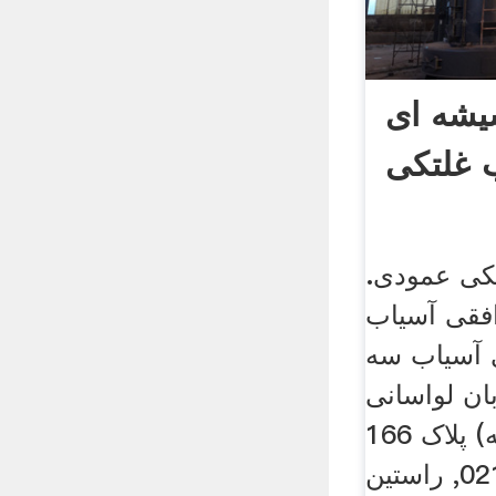
یشه ای
 غلتکی
کی عمودی.
فقی آسیاب
 آسیاب سه
بان لواسانی
غربی (فرمانیه) پلاک 166
ساختمان بولر, 021, راستین