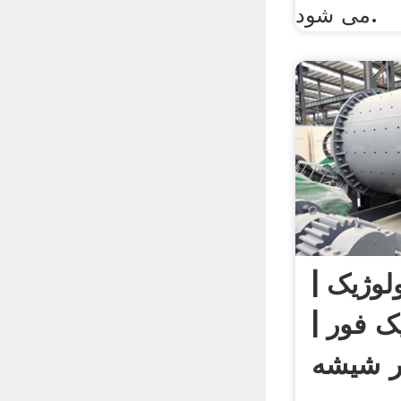
می شود.
لوژیک |
ک فور |
ر شیشه