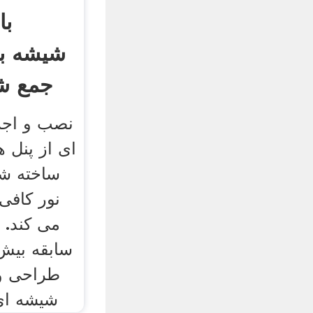
با
شیشه با
جمع شو
نصب و اجر
ای از پنل 
ساخته شده
نور کافی 
می کند. 
طراحی و 
شیشه ای 