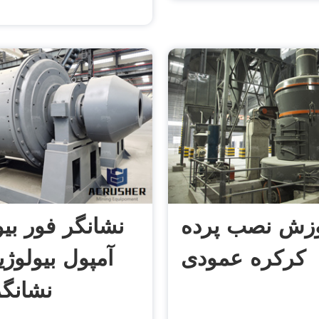
زش نصب پرده
نشانگر فور بیو
کرکره عمودی
آمپول بیولوژی
نشانگ