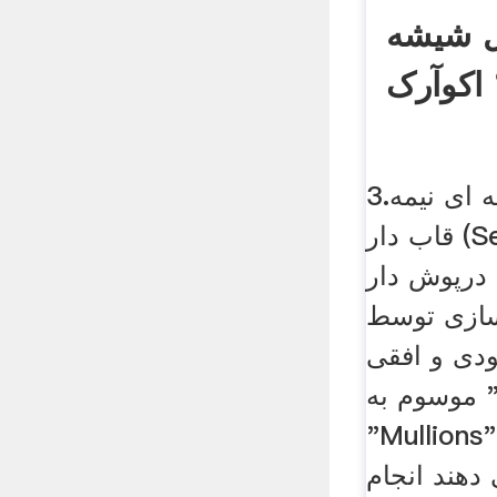
ل شیشه
اکوآرک
3.نمای کرتین وال شیشه ای نیمه
قاب دار (Semi Frame) سیستم
درپوش دار (Cover Cap) : در
سازی توسط
دی و افقی
موسوم به "Transoms" و
Mullion" که با یکدیگر یک
دهند انجام