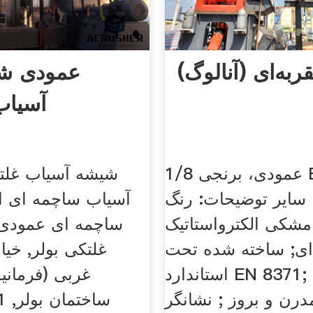
ربه‌ای (آنالوگ)
عمودی ش
آسیاب
عمودی، برنجی 1/8 BSP: کلاس
شیشه آسیاب غلت
سایر توضیحات: رنگ
آسیاب ساچمه ای ا
مشکی الکترواستاتیک
ساچمه ای عمودی
ای; ساخته شده تحت
غلتکی بولر, خیا
استاندارد EN 8371; طراحی
درن و بروز ; نشانگر