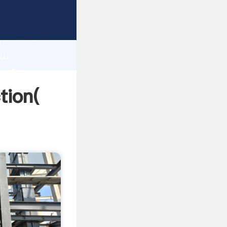
gth and
 of
نشانگر شیشه 