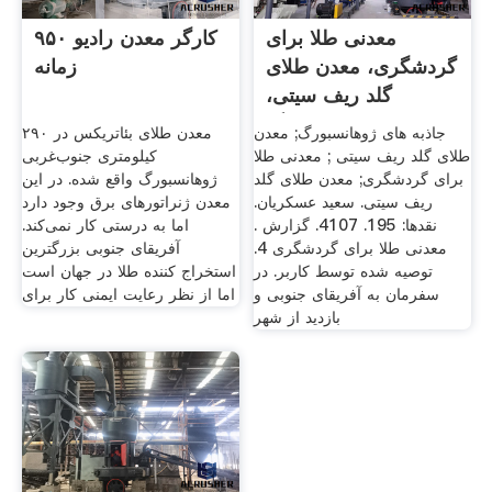
معدنی طلا برای
۹۵۰ کارگر معدن رادیو
گردشگری، معدن طلای
زمانه
گلد ریف سیتی،
ژوهانسبورگ
جاذبه های ژوهانسبورگ; معدن
معدن طلای بئاتریکس در ۲۹۰
طلای گلد ریف سیتی ; معدنی طلا
کیلومتری جنوب‌غربی
برای گردشگری; معدن طلای گلد
ژوهانسبورگ واقع شده. در این
ریف سیتی. سعید عسکریان.
معدن ژنراتورهای برق وجود دارد
نقدها: 195. 4107. گزارش .
اما به درستی کار نمی‌کند.
معدنی طلا برای گردشگری 4.
آفریقای جنوبی بزرگترین
توصیه شده توسط کاربر. در
استخراج کننده طلا در جهان است
سفرمان به آفریقای جنوبی و
اما از نظر رعایت ایمنی کار برای
بازدید از شهر