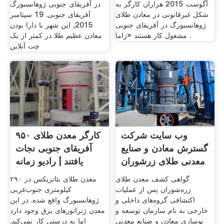
آگوست 2015 هزاران کارگر به
در آفریقای جنوبی ژوهانسبورگ
شکل غیرقانونی در معادن طلای
آفریقای جنوبی. 19 سپتامبر
ژوهانسبورگ در آفریقای جنوبی
2015, این شهر با دارا بودن
مشغول کار هستند «زاما .
معادن عظیم طلا در کمتر از یک
چت آنلاین
وب سایت شرکت
۹۵۰ کارگر معدن طلای
گسترش معادن و صنایع
آفریقای جنوبی نجات
معدنی طلای زرشوران
یافتند | رادیو زمانه
گواهی کشف معدن طلای
معدن طلای بئاتریکس در ۲۹۰
زره‌شوران پس از عملیات
کیلومتری جنوب‌غربی
اکتشافی گروه‌های داخلی و
ژوهانسبورگ واقع شده. در این
خارجی به نام سازمان توسعه و
معدن ژنراتورهای برق وجود دارد
نوسازی معادن و صنایع معدنی
اما به درستی کار نمی‌کند.