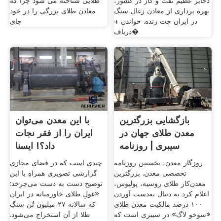
ذخایر عظیم نفت و گاز در کشور،
طلایی شناخته می شود چرا که
بهره برداری از معادن زغال سنگ
معادن طلای بزرگی را در خود
در ایران چت زنده. خواندن +
جای
دریاف�
بازگشایی بزرگترین
با این معدن می‌توان
معدن طلای جهان در
ایران را از فقر نجات
سیبری | روزنامه
داد؟! ایسنا
روزگار
روزگار معدن، نخستین روزنامه
چندی است که در فضای مجازی
تخصصی معدن. بزرگترین
گزارشی تصویری همراهِ با این
معدن‌کار طلای روسیه، پولیوس،
توضیح دست به دست می‌چرخد:
اعلام کرد به دنبال به‌دست آوردن
«غولِ طلای خاورمیانه در ایران
۱۰۰ درصد مالکیت معدن طلای
که سالانه ۲۷ میلیون تُن سنگِ
«سوخو لاگ» در سیبری است که
طلا از آن استخراج می‌شود.