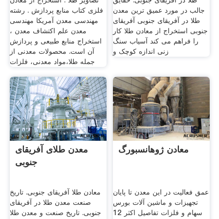
طلا در آفریقای جنوبی. حقایق
تصاویر طلا . استخراج از معادن
جالب در مورد عمیق ترین معدن
فلزی کتاب منابع پردازش . رشته
طلا در آفریقای جنوبی آفریقای
مهندسی معدن آمریکا مهندسی
جنوبی استخراج از معادن طلا کار
معدن علم اکتشاف معدن ،
را فراهم می کند آسیاب سنگ
استخراج منابع طبیعی و پردازش
زنی اندازه کوچک و
آن است. محصولات معدنی از
جمله طلا،مواد معدنی، فلزات
معادن ژوهانسبورگ
معدن طلای آفریقای
جنوبی
عمق فعاليت در اين معدن تا پايان
معادن طلا آفریقای جنوبی. تاریخ
تجهيزات و ماشين آلات بورس
صنعت معدن طلا در آفریقای
سهام و فلزات تفاصيل اكثر 12
جنوبی. تاریخ صنعت و معدن طلا