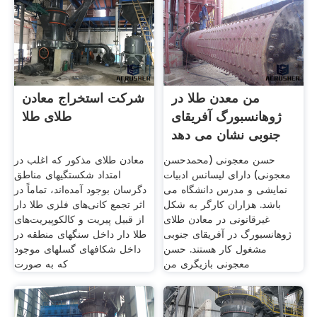
من معدن طلا در
شرکت استخراج معادن
ژوهانسبورگ آفریقای
طلای طلا
جنوبی نشان می دهد
حسن معجونی (محمدحسن
معادن طلای مذکور که اغلب در
معجونی) دارای لیسانس ادبیات
امتداد شکستگیهای مناطق
نمایشی و مدرس دانشگاه می
دگرسان بوجود آمده‌اند، تماماً در
باشد. هزاران کارگر به شکل
اثر تجمع کانی‌های فلزی طلا ‌دار
غیرقانونی در معادن طلای
از قبیل پیریت و کالکوپیریت‌های
ژوهانسبورگ در آفریقای جنوبی
طلا ‌دار داخل سنگهای منطقه در
مشغول کار هستند. حسن
داخل شکافهای گسلهای موجود
معجونی بازیگری من
که به صورت