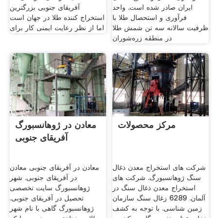
ایران صادر شده است. واحد
آفریقای جنوبی بزرگترین
فرآوری و استحصال طلا با
استخراج کننده طلا در جهان است
ظرفیت سالانه سه تن شمش طلا
اما از نظر رعایت ایمنی کار برای
در منطقه زره‌شوران
مرکز محصولات
معادن در ژوهانسبورگ
آفریقای جنوبی
شرکت های استخراج معدن ذغال
معادن در آفریقای جنوبی معادن
سنگ ژوهانسبورگ. شرکت های
در آفریقای جنوبی. شهر
استخراج معدن ذغال سنگ در
ژوهانسبورگ سایت تخصصی
آلمان. 6289 زغال سنگ سازمان
تحصیل در آفریقای جنوبی.
زمین شناسی. با توجه به کشف
ژوهانسبورگ گاهی با نام شهر