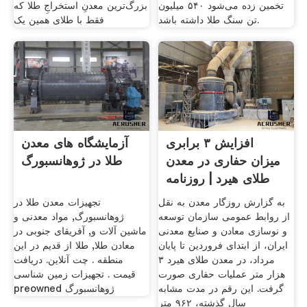
تخمین زده می‌شود ۵۴۰ میلیون
بزرگ‌ترین معدنِ استخراجِ طلا که
تن سنگ طلا داشته باشد.
فقط با طلای همین یک
افزایش ۳ برابری
آزمایشگاه های معدن
میزان حفاری در معدن
طلا در ژوهانسبورگ
طلای هیرد | روزنامه
به گزارش روزگار معدن به نقل
تجهیزات معدن طلا در
از روابط عمومی سازمان توسعه
ژوهانسبورگ, مواد معدنی و
و نوسازی معادن و صنایع معدنی
ماشین آلات و, آفریقای جنوبی در
ایران، از ابتدای فروردین تا پایان
معادن طلا, طلا از قدیم در این
مرداد، در معدن طلای هیرد ۳
منطقه . چت آنلاین. دریافت
هزار متر عملیات حفاری صورت
قیمت . تجهیزات زمین شناسی
گرفت. این رقم در مدت مشابه
preowned ژوهانسبورگ
سال گذشته، ۹۶۲ متر