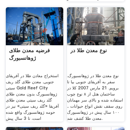
نوع معدن طلا در
فرضیه معدن طلای
ژوهانسبورگ
نوع معدن طلا در ژوهانسبورگ.
استخراج معادن طلا در آفریقای
سفر به آفریقای جنوبی بیا تا
جنوبی. معدن طلای گلد ریف
برویم. 21 مارس 2007 کلا در
سیتی Gold Reef City
ساختمان هتل از ۸ نوع چوب
ژوهانسبورگ بدون معدن طلای
استفاده شده و بالای سر مهمانان
گلد ریف سیتی معدن طلای
روی سقف نقش انواع حیوانات ..
آفریقا «گلد ریف سیتی» نیز در
۱۰۰ سال پیش در ژوهانسبورگ
حومه ژوهانسبورگ واقع شده
معدن طلا کشف شد.
است. تا 3 سال پیش