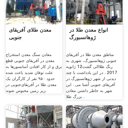
انواع معدن طلا در
معدن طلای آفریقای
ژوهانسبورگ
جنوبی
مناطق معدن طلا در آفریقای
معادن سنگ معدن استخراج
جنوبی ژوهانسبورگ، شهری به
معدن در آفریقای جنوبی قطع
رنگ طلاالی گشت12 ژانويه
برق و از کار افتادن آسانسورها به
2017 . در این یادداشت با چند
علت توفان شدید باعث شده
دیدنی از شهر ژوهانسبورگ در
حدود ۹۵۰ نفر از کارگران یک
آفریقای جنوبی آَشنا می . این
معدن طلا در آفریقای‌جنوبی در
شهر به خاطر داشتن معادن
زیر زمین محبوس شوند.
بزرگ طلا .