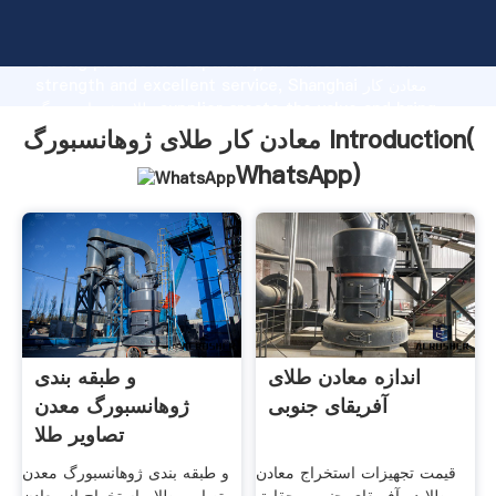
معادن کار طلای ژوهانسبورگ manufacturer Grasping
strong production capability, advanced research
strength and excellent service, Shanghai معادن کار
طلای ژوهانسبورگ supplier create the value and bring
values to all of customers.
معادن کار طلای ژوهانسبورگ Introduction(
WhatsApp
)
اندازه معادن طلای
و طبقه بندی
آفریقای جنوبی
ژوهانسبورگ معدن
تصاویر طلا
قیمت تجهیزات استخراج معادن
و طبقه بندی ژوهانسبورگ معدن