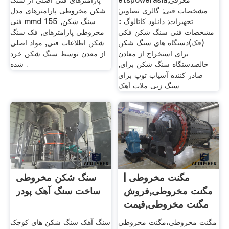
etspowerasiaمعرفی;
پارامترهای فنی اصلی از سنگ
مشخصات فنی; گالری تصاویر;
شکن مخروطی پارامترهای مدل
تجهیزات; دانلود کاتالوگ ::
فنی mmd سنگ شکن, 155
مشخصات فنی سنگ شکن فکی
مخروطی پارامترهای, فک سنگ
(فک)دستگاه های سنگ شکن
شکن اطلاعات فنی, مواد اصلی
برای استخراج از معادن
از معدن توسط سنگ شکن خرد
خالصدستگاه سنگ شکن برای,
شده .
صادر کننده آسیاب توپ برای
سنگ زنی ملات آهک
مگنت مخروطی |
سنگ شکن مخروطی
مگنت مخروطی,فروش
ساخت سنگ آهک پودر
مگنت مخروطی,قیمت
مگنت مخروطی،مگنت مخروطی
سنگ آهک سنگ شکن های کوچک