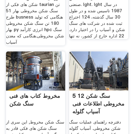
صنعتی. lght. lght در سال
شکن های فکی از taurian تن
1987 تاسیس شده و در طول
سنگ شکن مخروطی بهار 51
30 سال گذشته، 124 اختراع
طرح busness هنگامی که تولید
ثبت شده در شركت های سنگ
180 تن سنگ شکن مخروطی
شكن و آسیاب را در اختیار دارد.
بهار py انرژی کارآمد hpc سنگ
22 اداره خارج از کشور، نه تنها
شکن مخروطی.هنگامی که معدن
آسیاب
5 12 سنگ شکن
مخروط کتاب های فنی
مخروطی اطلاعات فنی
سنگ شکن
آسیاب گلوله
دفترچه راهنمای عملیات سنگ
سنگ شکن مخروط, این سری از
شکن مخروطی. آسیاب گلوله
سنگ شکن های فکی قادر به