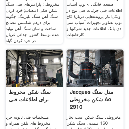
صفحه خانگی > توپ آسیاب
مخروطی; پارامترهای فنی سنگ
اطلاعات فنی جزئیات فنی نوع در
شکن فکی اعتصاب; خرد کردن
ویکی‌انبار پرونده‌هایی دربارهٔ کاخ
سنگ آهن سنگ بلبرینگ; چگونه
توپ تصاویر تجهیزات آسیاب سی
برای درهم شکستن مصالح
دی بانک اطلاعات جدید شرکتها و
ساخت و ساز; سنگ آهن تولید
کارخانجات
شده توسط کشور; جدائی غربال
در خرد کردن گیاه
Jacques مدل سنگ
سنگ شکن مخروط
شکن مخروطی Ao
برای اطلاعات فنی
2910
مخروطی سنگ شکن اسب بخار
مشخصات فنی ثانویه خرد
160 قیمت . سنگ شکن
مخروط های تلفن همراه و