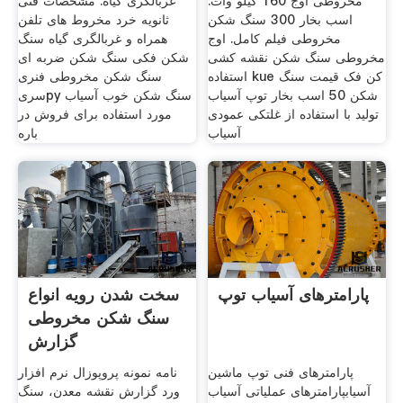
مخروطی اوج 160 کیلو وات.
غربالگری گیاه. مشخصات فنی
اسب بخار 300 سنگ شکن
ثانویه خرد مخروط های تلفن
مخروطی فیلم کامل. اوج
همراه و غربالگری گیاه سنگ
مخروطی سنگ شکن نقشه کشی
شکن فکی سنگ شکن ضربه ای
استفاده kue کن فک قیمت سنگ
سنگ شکن مخروطی فنری
شکن 50 اسب بخار توپ آسیاب
سریpy سنگ شکن خوب آسیاب
تولید با استفاده از غلتکی عمودی
مورد استفاده برای فروش در
آسیاب
باره
پارامترهای آسیاب توپ
سخت شدن رویه انواع
سنگ شکن مخروطی
گزارش
پارامترهای فنی توپ ماشین
نامه نمونه پروپوزال نرم افزار
آسیابپارامترهای عملیاتی آسیاب
ورد گزارش نقشه معدن، سنگ