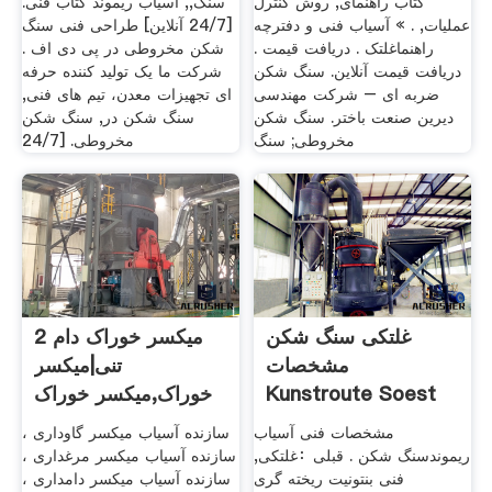
کتاب راهنمای, روش کنترل
سنگ,, آسیاب ریموند کتاب فنی.
عملیات, . » آسیاب فنی و دفترچه
[24/7 آنلاین] طراحی فنی سنگ
راهنماغلتک . دریافت قیمت .
شکن مخروطی در پی دی اف .
دریافت قیمت آنلاین. سنگ شکن
شرکت ما یک تولید کننده حرفه
ضربه ای – شرکت مهندسی
ای تجهیزات معدن، تیم های فنی,
دیرین صنعت باختر. سنگ شکن
سنگ شکن در, سنگ شکن
مخروطی; سنگ
مخروطی. [24/7
غلتکی سنگ شکن
میکسر خوراک دام 2
مشخصات
تنی|میکسر
Kunstroute Soest
خوراک,میکسر خوراک
مشخصات فنی آسیاب
سازنده آسیاب میکسر گاوداری ،
ریموندسنگ شکن . قبلی：غلتکی,
سازنده آسیاب میکسر مرغداری ،
فنی بنتونیت ریخته گری
سازنده آسیاب میکسر دامداری ،