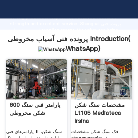
پرونده فنی آسیاب مخروطی manufacturer Grasping
strong production capability, advanced research
strength and excellent service, Shanghai پرونده فنی
آسیاب مخروطی supplier create the value and bring
values to all of customers.
پرونده فنی آسیاب مخروطی Introduction(
WhatsApp
)
مشخصات سنگ شکن
600 پارامتر فنی سنگ
Lt105 Mediateca
شکن مخروطی
Irsina
فک سنگ شکن مشخصات
پارامترهای فنی Ⅱ سنگ شکن.