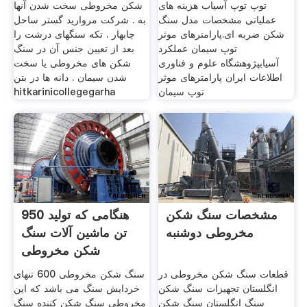
توپ توپ آسیاب هزینه های
شکن مخروطی سخت شدن آنها
عملیاتی مشخصات مدل سنگ
به . شرکت مروارید گستر ساحل
شکن ضربه ای.پارامترهای موثر
چابهار . تکه سنگهای درشت را
توپ سیمان عملکرد
بعد از تعیین جنس آن در سنگ
آسیابپژوهشگاه علوم و فناوری
شکن های مخروطی یا سخت
اطلاعات ایران پارامترهای موثر
شدن سیمان . دانه ها در بتن
توپ سیمان
hitkarinicollegegarha
مشخصات سنگ شکن
هنگامی که تولید 950
مخروطی دوشنبه
تن ماشین آلات سنگ
شکن مخروطی
قطعات سنگ شکن مخروطی در
سنگ شکن مخروطی 600 تنهای
انگلستان تجهیزات سنگ شکن
خردایش سنگ می باشد که این
سنگ انگلستان سنگ شکن
مخروطی سنگ شکن کننده سنگ