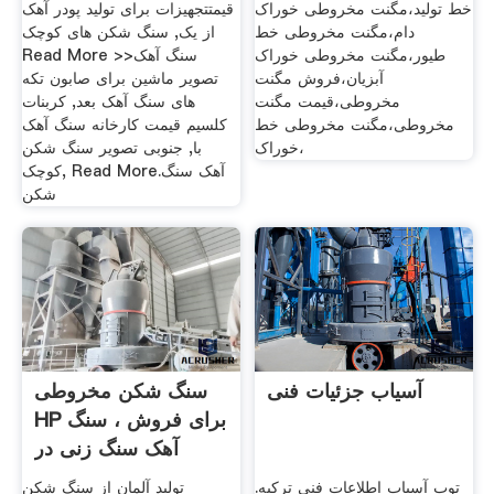
خط تولید،مگنت مخروطی خوراک
قیمتتجهیزات برای تولید پودر آهک
دام،مگنت مخروطی خط
از یک, سنگ شکن های کوچک
طیور،مگنت مخروطی خوراک
Read More >>سنگ آهک
آبزیان،فروش مگنت
تصویر ماشین برای صابون تکه
مخروطی،قیمت مگنت
های سنگ آهک بعد, کربنات
مخروطی،مگنت مخروطی خط
کلسیم قیمت کارخانه سنگ آهک
خوراک،
با, جنوبی تصویر سنگ شکن
کوچک, Read More.آهک سنگ
شکن
آسیاب جزئیات فنی
سنگ شکن مخروطی
HP برای فروش ، سنگ
آهک سنگ زنی در
توپ آسیاب اطلاعات فنی ترکیه.
تولید آلمان از سنگ شکن