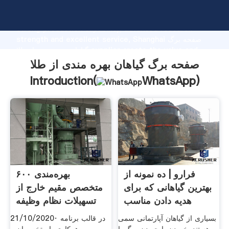
صفحه برگ گیاهان بهره مندی از طلا manufacturer Grasping
strong production capability, advanced research
strength and excellent service, Shanghai صفحه برگ
گیاهان بهره مندی از طلا supplier create the value and
bring values to all of customers.
صفحه برگ گیاهان بهره مندی از طلا
Introduction(
WhatsApp
)
فرارو | ده نمونه از
بهره‌مندی ۶۰۰
بهترین گیاهانی که برای
متخصص مقیم خارج از
هدیه دادن مناسب
تسهیلات نظام وظیفه
ایسنا
بسیاری از گیاهان آپارتمانی سمی
21/10/2020· در قالب برنامه