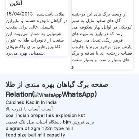
آنلاین
از وسط برگ های این درختچه
15/04/2013· طلای یافت‌شده
گل های سفید مایل به سبز
در گیاهان نانوذره هستند و بنابراین
کوچکی در اوایل بهار شکوفه می
پتانسیلی عالی برای صنعت
زنند که در پاییز به میوه های
شیمیایی به شمار می‌روند. این
قرمز رنگی تبدیل می شوند.
صنعت از نانوذرات طلا به عنوان
پارس نیوز: بوچرز بروم یا جاروب
کاتالیزور‌هایی برای واکنش‌های
قصاب درختچه ای با ساقه و برگ
شیمیایی بهره می‌برد.
های بسیار راست و بسیار سفت
و
صفحه برگ گیاهان بهره مندی از طلا
Relation(
WhatsApp
)
Calcined Kaolin In India
آسیاب آسیاب با قدرت بالا
coal indian properties explosion kst
دستگاه آسیاب میل لنگ قدیمی bjm برای فروش
diagram of zgm 123n type mill
feed size ball mill capacity