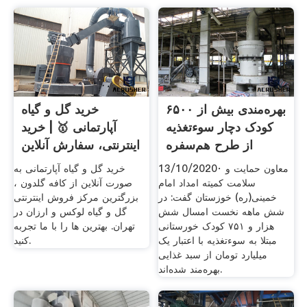
بهره‌مندی بیش از ۶۵۰۰
خرید گل و گیاه
کودک دچار سوءتغذیه
آپارتمانی 🥇 | خرید
از طرح هم‌سفره
اینترنتی، سفارش آنلاین
13/10/2020· معاون حمایت و
خرید گل و گیاه آپارتمانی به
سلامت کمیته امداد امام
صورت آنلاین از کافه گلدون ،
خمینی(ره) خوزستان گفت: در
بزرگترین مرکز فروش اینترنتی
شش ماهه نخست امسال شش
گل و گیاه لوکس و ارزان در
هزار و ۷۵۱ کودک خورستانی
تهران. بهترین ها را با ما تجربه
مبتلا به سوءتغذیه با اعتبار یک
کنید.
میلیارد تومان از سبد غذایی
بهره‌مند شده‌اند.