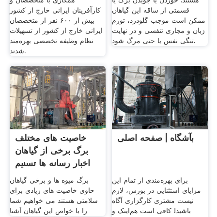
هستند. خوردن یا جویدن برگ یا
همکاری با متخصصان و
قسمتی از ساقه این گیاهان
کارآفرینان ایرانی خارج از کشور
ممکن است موجب گلودرد، تورم
بیش از ۶۰۰ نفر از متخصصان
زبان و مجاری تنفسی و در نهایت
ایرانی خارج از کشور از تسهیلات
تنگی نفس یا حتی مرگ شود.
نظام وظیفه تخصصی بهره‌مند
شدند.
بآشگاه | صفحه اصلی
خاصیت های مختلف
برگ برخی از گیاهان
اخبار رسانه ها تسنیم
برای بهره‌مندی از تمام این
برگ میوه ها و برخی گیاهان
مزایای استثنایی در بورس، لازم
حاوی خاصیت های زیادی برای
نیست مشتری کارگزاری آگاه
سلامتی هستند می خواهیم شما
باشید! کافی است هم‌اینک و
را با خواص این گیاهان آشنا