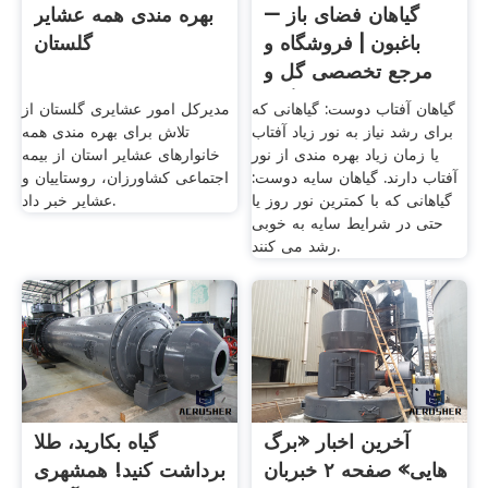
گیاهان فضای باز –
بهره مندی همه عشایر
باغبون | فروشگاه و
گلستان
مرجع تخصصی گل و
گیاه
گیاهان آفتاب دوست: گیاهانی که
مدیرکل امور عشایری گلستان از
برای رشد نیاز به نور زیاد آفتاب
تلاش برای بهره مندی همه
یا زمان زیاد بهره مندی از نور
خانوار‌های عشایر استان از بیمه
آفتاب دارند. گیاهان سایه دوست:
اجتماعی کشاورزان، روستاییان و
گیاهانی که با کمترین نور روز یا
عشایر خبر داد.
حتی در شرایط سایه به خوبی
رشد می کنند.
آخرین اخبار «برگ
گیاه بکارید، طلا
هایی» صفحه ۲ خبربان
برداشت کنید! همشهری