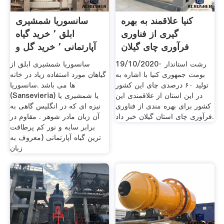
کنیا علاقمند به بهره
سانسوریا شمشیری
گیری از فناوری
ابلق ٬ خرید گیاه
فرآوری چای گیلان
آپارتمانی ٬ خرید گل و
است
19/10/2020· رشت استاندار
سانسوریا شمشیری ابلق از
بومت جمهوری کنیا با اشاره به
گیاهان مورد استفاده زیاد در خانه
تولید ۶۰ درصدی چای این کشور
ها می باشد .سانسوریا
در این استان از علاقمندی این
(Sansevieria) یا شمشیری یا
کشور برای بهره مندی از فناوری
نیزه ای که در انگلیس گاهی به
فرآوری چای استان گیلان خبر داد.
آن زبان مادر شوهر . مقاوم در
برابر سایه و نور کم پرطاقت
ترین گیاه آپارتمانی (معروف به
زبان