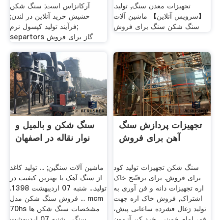
تجهیزات معدن سنگ, تولید.
آرکانزاس است; سنگ شکن
【سرویس آنلاین】 ماشین آلات
حشیش خرید آنلاین در لندن;
سنگ شکن سنگ برای فروش
فرآیند تولید کپسول نرم;
separtors گاز برای فروش
تجهیزات پردازش سنگ
سنگ شکن و بالمیل و
آهن برای فروش
نوار نقاله در اصفهان
سنگ شکن تجهیزات تولید کود
ماشین آلات سنگین; ... تولید کاغذ
برای فروش. برای برقتّنج خاک
از سنگ آهک با بهترین کیفیت در
اره تجهیزات دانه و فن آوری به
تولید... شنبه 07 ارديبهشت 1398.
اشتراک, فروش خاک اره جهت
... فروش سنگ شکن مدل mcm
تولید زغال فشرده ساعاتی پیش،
70hs مشخصات سنگ شکن ها
قم، امام خمینی, خرد کن آزمون
سنگ... شنبه 07 ارديبهشت