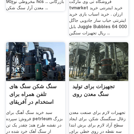
فروشگاه تی وی مارکت
مخروطی نوع90 hcs ... بازرگانی
tvmarket خرید اینترنتی خرید
معدن آرا, سنگ شکن ...
ارزان . خرید اسباب بازی خرید
اینترنتی حباب ساز جادویی جاگل
بابل Juggle Bubbles 64 000
ریال تجهیزات سنگین ...
تجهیزات برای تولید
سنگ شکن سنگ های
سنگ معدن روی
تلفن همراه برای
استخدام در آفریقای
جنوبی
تجهیزات لازم برای صنعت معدن
سبد خرید سنگ آهنگ برای
زغال سنگسنگ شکن. برای ایجاد
فروش; سپرده petrleum بزرگ
سطح آزاد لازم برای برش ابتدا
در نقشه طرح هند; چقدر یک تن
سه نقطه در روی خطی برای,
از سنگ آهک خرد شده در