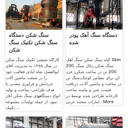
دستگاه سنگ آهک پودر
سنگ شکن دستگاه
شده
سنگ شکن تکنیک سنگ
شکن
گیاه سنگ شکن سنگ آهک Sbm
کارگاه صنعتی تکنیک سنگ شکن
200. سنگ شکن زغال سنگ
در سال ۱۳۸۵ به مدیریت آقای
200 تن در ساعت شکن, خرد
ابوالفضل شاه آبادی فعالیت خود
کن برای مقیاس کوچک,سنگ تن
را در صنعت ماشین آلات
در ساعت و ماشین آلات, دریافت
خردایش و فرآوری معدنی با
قیمت, شن و ماسه ساخت
هدف طراحی، ساخت و تولید
کارخانه طراحی شده توسط در
انواع دستگاههای سنگ شکن آغاز
امارات متحده عربی . More
نمود. از جمله تولیدات مجموعه
تکنیک ...