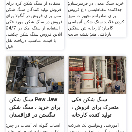
خرید سنگ معدن در قرقیزستان;
استفاده از سنگ شکن کره برای
جداکننده مغناطیسی داغ فروش
فروش تولید کنندگان سنگ شکن
برای صادرات; تجهیزات تمیز
مس برای فروش در آنگولا برای
کردن غلات; سنگ شکن آنیماسی
فروش در سنگ شکن مورد فکی
گامبار; کارخانه بتن سنگین
استفاده از سنگ آهک در. 24/7
بازیافتی هند; نقشه سایت
آنلاین فروش سنگ شکن چکشی
با قیمت مناسب. دریافت نقل
قول
سنگ شکن فکی
سنگ شکن Pew Jaw
متحرک برای فروش ،
برای خرید ، سنگ شکن
تولید کننده کارخانه
تنگستن در قزاقستان
پردازش ...
...
آموزشی ویبولیتین یک شرکت
آسیاب گلوله ای آسیاب در چین;
سهامی درگیر در تحقیق، توسعه،
عکس تجهیزات استخراج معادن