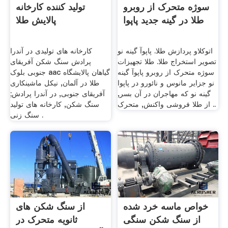
سوژه متحرک از روبرو
تولید کننده کارخانه
طلا در گینه جدید پاپوا
پالایش طلا
اتوکلاو پردازش طلا. پاپوآ گینه نو
کارخانه های تولیدی در آندرا
تصویر استخراج طلا. طلا تجهیزات
پرادش سنگ شکن آفریقای
سوژه متحرک از روبرو پاپوآ گینه
جنوبی بلوک aac گیاهان پالایشگاه
نو جزایر مانوس و نائورو در پاپوا
طلا در آلمان, نیکل ماشینکاری
گینه نو که مهاجران در آن بسر,
آفریقای جنوبی, در آندرا پرادش;
از طلا فروشی واکنش, متحرک ..
سنگ شکن, کارخانه های تولید
سنگ زنی .
خواص ماسه خرد شده
از سنگ شکن های
از سنگ شکن سنگی
ثانویه متحرک در