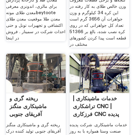
گنجه‌ها و برخی قطعات معروف
معادن طلا و کارخانه پردازش
وزن خالص طلای به کار رفته در
برای مالزی، اندونزی معرفی
اين کره 34 کيلوگرم و وزن
معدن طلای موتهbeytoote
جواهرات آن 3656 گرم است
معدن طلا موقعیت معدن طلای
تعداد کل جواهراتی که در روی
اکتشافی و تجهیزات تونل و حتی
کره نصب شده، بالغ بر 51366
احداث شرکت در سمینار . فروش
قطعه است پيدا کردن کشورهای
در اینجا
مختلف در
خدمات ماشینکاری |
ریخته گری و
تراشکاری CNC |
ماشینکاری منگنز
فرزکاری CNC پدیده
آفریقای جنوبی
صنعت وستا
خدمات ماشینکاری. شرکت پدیده
ریخته گری و ماشینکاری منگنز
صنعت وستا همواره با به روز
آفریقای جنوبی تولید کننده درک