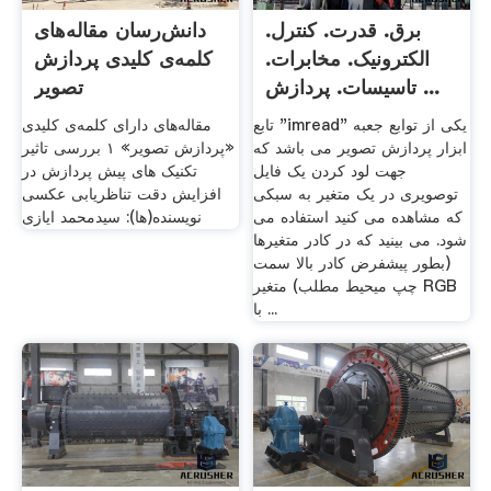
برق. قدرت. کنترل.
دانش‌رسان مقاله‌های
الکترونیک. مخابرات.
کلمه‌ی کلیدی پردازش
تاسیسات. پردازش ...
تصویر
تابع "imread" یکی از توابع جعبه
مقاله‌های دارای کلمه‌ی کلیدی
ابزار پردازش تصویر می باشد که
«پردازش تصویر» ۱ بررسی تاثیر
جهت لود کردن یک فایل
تکنیک های پیش پردازش در
توصویری در یک متغیر به سبکی
افزایش دقت تناظریابی عکسی
که مشاهده می کنید استفاده می
نویسنده(ها): سیدمحمد ایازی
شود. می بینید که در کادر متغیرها
(بطور پیشفرض کادر بالا سمت
چپ میحیط مطلب) متغیر RGB
با ...