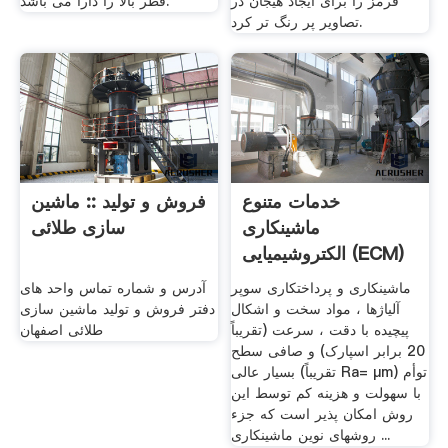
قرمز را برای ایجاد هیجان در
قطر بالا را دارا می باشد.
تصاویر پر رنگ تر کرد.
خدمات متنوع
فروش و تولید :: ماشین
ماشینکاری
سازی طلائی
الکتروشیمیایی (ECM)
ماشینکاری و پرداختکاری سوپر
آدرس و شماره تماس واحد های
آلیاژها ، مواد سخت و اشکال
دفتر فروش و تولید ماشین سازی
پیچیده با دقت ، سرعت (تقریباً
طلائی اصفهان
20 برابر اسپارک) و صافی سطح
بسیار عالی (تقریباً Ra= µm) توأم
با سهولت و هزینه کم توسط این
روش امکان پذیر است که جزء
روشهای نوین ماشینکاری ...