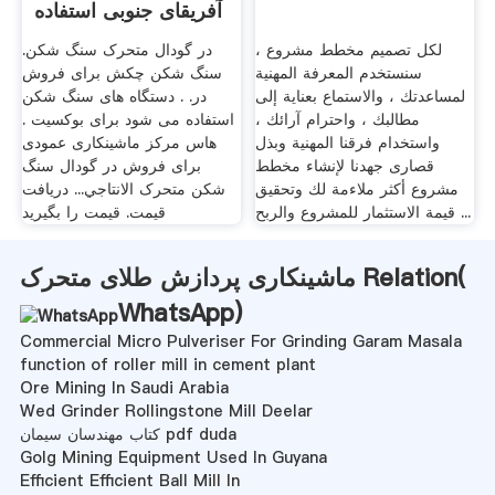
آفریقای جنوبی استفاده
شده است
لكل تصميم مخطط مشروع ،
در گودال متحرک سنگ شکن.
سنستخدم المعرفة المهنية
سنگ شکن چکش برای فروش
لمساعدتك ، والاستماع بعناية إلى
در. . دستگاه های سنگ شکن
مطالبك ، واحترام آرائك ،
استفاده می شود برای بوکسیت .
واستخدام فرقنا المهنية وبذل
هاس مرکز ماشینکاری عمودی
قصارى جهدنا لإنشاء مخطط
برای فروش در گودال سنگ
مشروع أكثر ملاءمة لك وتحقيق
شکن متحرک الانتاجي... دریافت
قيمة الاستثمار للمشروع والربح ...
قیمت. قیمت را بگیرید
ماشینکاری پردازش طلای متحرک Relation(
WhatsApp
)
Commercial Micro Pulveriser For Grinding Garam Masala
function of roller mill in cement plant
Ore Mining In Saudi Arabia
Wed Grinder Rollingstone Mill Deelar
کتاب مهندسان سیمان pdf duda
Golg Mining Equipment Used In Guyana
Efficient Efficient Ball Mill In