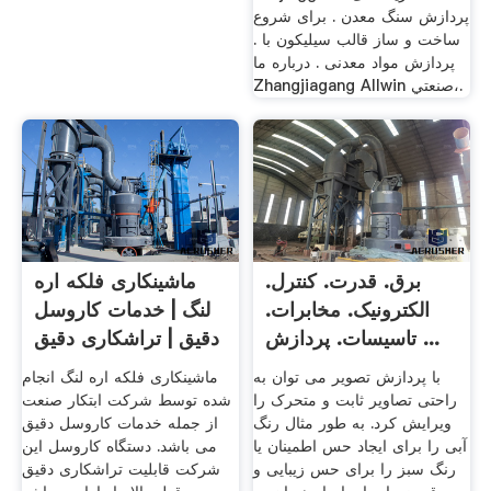
پردازش سنگ معدن . برای شروع
ساخت و ساز قالب سیلیکون با .
پردازش مواد معدنی . درباره ما
Zhangjiagang Allwin صنعتي،.
برق. قدرت. کنترل.
ماشینکاری فلکه اره
الکترونیک. مخابرات.
لنگ | خدمات کاروسل
تاسیسات. پردازش ...
دقیق | تراشکاری دقیق
...
با پردازش تصویر می توان به
ماشینکاری فلکه اره لنگ انجام
راحتی تصاویر ثابت و متحرک را
شده توسط شرکت ابتکار صنعت
ویرایش کرد. به طور مثال رنگ
از جمله خدمات کاروسل دقیق
آبی را برای ایجاد حس اطمینان یا
می باشد. دستگاه کاروسل این
رنگ سبز را برای حس زیبایی و
شرکت قابلیت تراشکاری دقیق